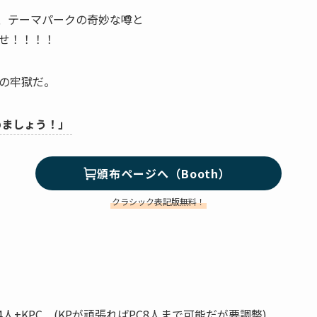
、テーマパークの奇妙な噂と
せ！！！！
の牢獄だ。
めましょう！」
頒布ページへ（Booth）
クラシック表記版無料！
+KPC (KPが頑張ればPC8人まで可能だが要調整)