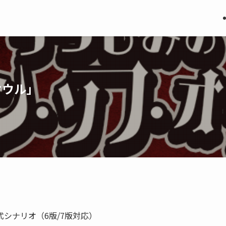
オウル」
式シナリオ（6版/7版対応）