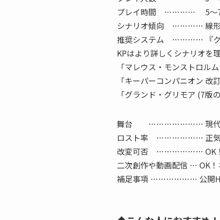
プレイ時間 ………… 5～7
シナリオ傾向 ………… 線
推奨システム ………… 『クト
KPはより詳しくシナリオを
「マレウス・モンストロルム 
「キーパーコンパニオン 改
「グランド・グリモア (7版
舞台 ………………… 現代
ロスト率 ……………… 正
改変可否 ……………… O
二次創作や動画配信 … OK
補足事項 ……………… 公開