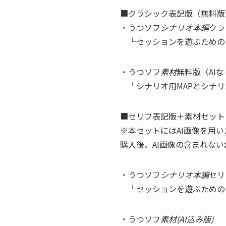
■クラシック表記版（無料版
・うつソフ
シナリオ本編
クラ
└セッションを遊ぶための
・うつソフ
素材
無料版（AIな
└シナリオ用MAPとシナリ
■セリフ表記版＋素材セット
※本セットにはAI画像を用
購入後、AI画像の含まれな
・うつソフ
シナリオ本編
セリ
└セッションを遊ぶための
・うつソフ
素材(AI込み版)