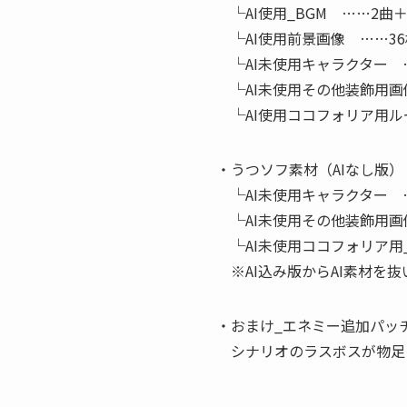
└AI使用_BGM ……2曲
└AI使用前景画像 ……3
└AI未使用キャラクター 
└AI未使用その他装飾用画
└AI使用ココフォリア用ル
・うつソフ素材（AIなし版）
└AI未使用キャラクター 
└AI未使用その他装飾用画
└AI未使用ココフォリア用
※AI込み版からAI素材を
・おまけ_エネミー追加パッチ（
シナリオのラスボスが物足り