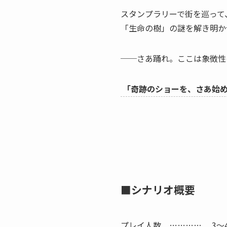
スタンプラリーで街を巡って
「生命の樹」の謎を解き明か
──さあ踊れ。ここは象徴性
「奇跡のショーを、さあ始
■シナリオ概要
プレイ人数 ………… 3～4人