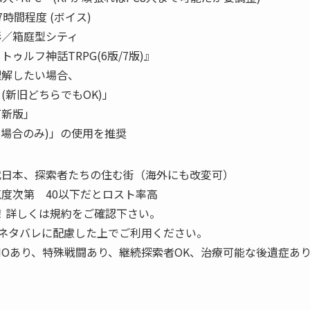
時間程度 (ボイス)
形／箱庭型シティ
ゥルフ神話TRPG(6版/7版)』
理解したい場合、
(新旧どちらでもOK)」
訂新版」
の場合のみ)」の使用を推奨
日本、探索者たちの住む街（海外にも改変可）
気度次第 40以下だとロスト率高
K！詳しくは規約をご確認下さい。
！ネタバレに配慮した上でご利用ください。
HOあり、特殊戦闘あり、継続探索者OK、治療可能な後遺症あ