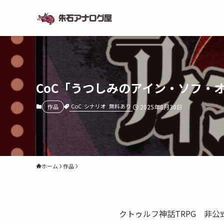
CoC「うつしみのアイン・ソフ・
CoC
シナリオ
無料あり
作品
2025年8月30日
ホーム
作品
クトゥルフ神話TRPG 非公