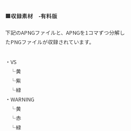
■収録素材 -有料版
下記のAPNGファイルと、APNGを1コマずつ分解し
たPNGファイルが収録されています。
・VS
└黄
└紫
└緑
・WARNING
└黄
└赤
└緑