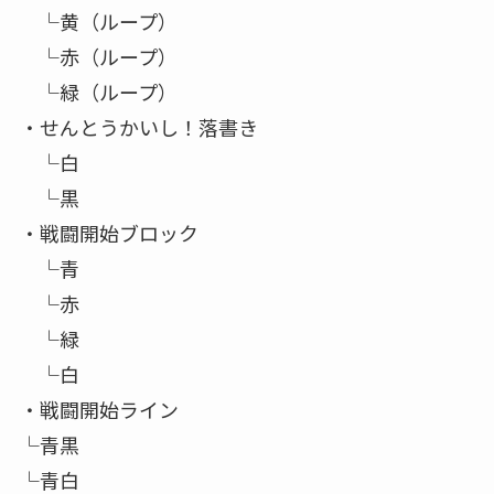
└黄（ループ）
└赤（ループ）
└緑（ループ）
・せんとうかいし！落書き
└白
└黒
・戦闘開始ブロック
└青
└赤
└緑
└白
・戦闘開始ライン
└青黒
└青白