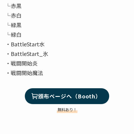
└赤黒
└赤白
└緑黒
└緑白
・BattleStart水
・BattleStart_氷
・戦闘開始炎
・戦闘開始魔法
頒布ページへ（Booth）
無料あり！