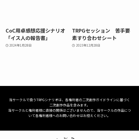
CoC用卓感想応援シナリオ
TRPGセッション 苦手要
「イス人の報告書」
素すり合わせシート
2024年1月28日
2023年12月28日
当サークルで扱うTRPGシナリオは、各権利者の二次創作ガイドラインに基づく
二次創作作品を含みます。
当サークルと権利者様に直接の関係はございませんので、当サークルの作品につ
いて各権利者様へのお問い合わせはお控えください。