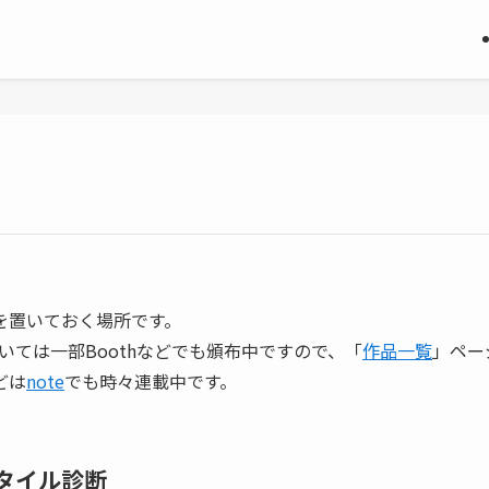
等を置いておく場所です。
いては一部Boothなどでも頒布中ですので、「
作品一覧
」ペー
どは
note
でも時々連載中です。
スタイル診断